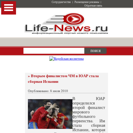
Сотрудничество
|
Размещение рекламы
|
Обратная связь
» Вторым финалистом ЧМ в ЮАР стала
сборная Испании
Опубликовано: 8 июля 2010
В ЮАР
определился
второй финалист
мирового
футбольного
первенства. Им
стала сборная
Испании, которая