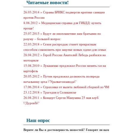
Читаемые новости!
26.03.2014 »
Страны БРИКС подвергли критике санкции
против России
8.08.2012 »
Медицинская справка для ГИБДД: купить
проще!
25.07.2015 »
Будут ли инопланетяне нам братьями по
разуму – большой вопрос
22.03.2018 »
Сезон распродаж станет прекрасным
способом сэкономить при закупке новых одеял для семьи
28.04.2012 »
Герой России Анатолий Лебедь разбился на
мотоцикле
15.08.2010 »
Лукашенко предложил России менять газ на
картофель
20.05.2012 »
Путин предложил должность полпреда
начальнику цеха \"Уралвагонзавода\"
17.06.2014 »
Страховка от вылета любимой сборной из ЧМ
23.12.2018 »
Трагедия в Соликамске
26.04.2011 »
Концерт Сергея Манукяна 25 мая клуб
\"ДуровЪ\"
Наш опрос
Верите ли Вы в достоверность новостей? Говорят ли нам