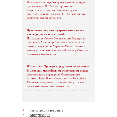
В полдень в четверг во время учений, которые
проходили в ВЧ 3275 на территории
Свердловской области, младший сержант
выдернул чеку из гранаты РГД-5 и, видимо от
волнения, выронил гранату.
Лукашенко подсказал украинским властям,
как надо управлять страной
На заседании Совета безопасности Белоруссии
президент Александр Лукашенко высказался по
поводу ситуации на Украине. Он посоветовал
новым украинским властям побольше работать и
"поменьше бегать по загр ...
Житель села Троицкое предстанет перед судом
В Целинном межрайонном следственном отделе
следственного управления Следственного
комитета Российской Федерации по Республике
Калмыкия завершено расследование уголовного
дела в отношении местного жите ...
Регистрация на сайте
Авторизация