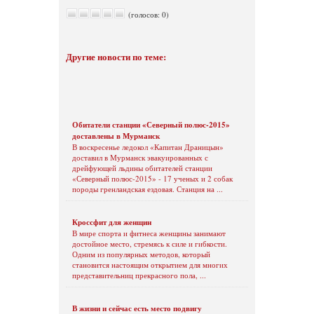
(голосов: 0)
Другие новости по теме:
Обитатели станции «Северный полюс-2015»
доставлены в Мурманск
В воскресенье ледокол «Капитан Драницын»
доставил в Мурманск эвакуированных с
дрейфующей льдины обитателей станции
«Северный полюс-2015» - 17 ученых и 2 собак
породы гренландская ездовая. Станция на ...
Кроссфит для женщин
В мире спорта и фитнеса женщины занимают
достойное место, стремясь к силе и гибкости.
Одним из популярных методов, который
становится настоящим открытием для многих
представительниц прекрасного пола, ...
В жизни и сейчас есть место подвигу