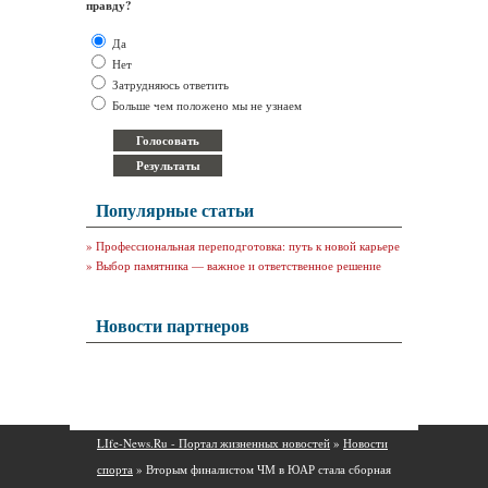
правду?
Да
Нет
Затрудняюсь ответить
Больше чем положено мы не узнаем
Популярные статьи
»
Профессиональная переподготовка: путь к новой карьере
»
Выбор памятника — важное и ответственное решение
Новости партнеров
LIfe-News.Ru - Портал жизненных новостей
»
Новости
спорта
» Вторым финалистом ЧМ в ЮАР стала сборная