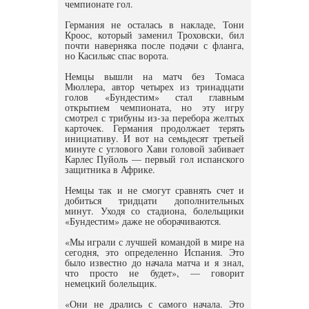
чемпионате гол.
Германия не осталась в накладе, Тони
Кроос, который заменил Троховски, бил
почти наверняка после подачи с фланга,
но Касильяс спас ворота.
Немцы вышли на матч без Томаса
Мюллера, автор четырех из тринадцати
голов «Бундестим» стал главным
открытием чемпионата, но эту игру
смотрел с трибуны из-за перебора желтых
карточек. Германия продолжает терять
инициативу. И вот на семьдесят третьей
минуте с углового Хави головой забивает
Карлес Пуйоль — первый гол испанского
защитника в Африке.
Немцы так и не смогут сравнять счет и
добиться тридцати дополнительных
минут. Уходя со стадиона, болельщики
«Бундестим» даже не оборачиваются.
«Мы играли с лучшей командой в мире на
сегодня, это определенно Испания. Это
было известно до начала матча и я знал,
что просто не будет», — говорит
немецкий болельщик.
«Они не дрались с самого начала. Это