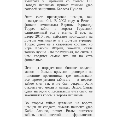
выиграла у Германии со счётом 1:0.
Победу испанцам принёс точный удар
головой защитника Карлеса Пуйоля.
Этот счет преследовал немцев, как
наваждение, 0:1. В 2008 году в Вене в
финале чемпионата Европы Фернандо
Торрес забил в ворота Германии
единственный гол в матче. И вот, на
дворе 2010 год, действие происходит на
другом континенте и в другом турнире,
Торрес даже не в стартовом составе, но
игра Красной Фурии, кажется, стала
только лучше. Это полуфинал, но счеты в
нем сводятся самые что ни на есть
финальные.
Испанцы определенно больше владели
мячом и больше времени проводили на
половине противника, где показывали
все, кроме умения забивать — в первом
тайме счет так и не был открыт. Хотя
открыть его могли и немцы. Выход Озила
один на один с Касильясом чуть было не
закончился голом в ворота испанцев.
Во втором тайме давление на ворота
немцев не спадает, сначала наносит удар
Хаби Алонсо, потом Вилья пытается
забить свой шестой на африканском