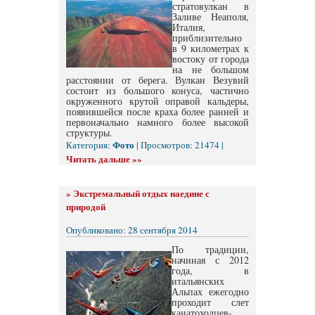
стратовулкан в
Заливе Неаполя,
Италия,
приблизительно
в 9 километрах к
востоку от города
на не большом
расстоянии от берега. Вулкан Везувий
состоит из большого конуса, частично
окруженного крутой оправой кальдеры,
появившейся после краха более ранней и
первоначально намного более высокой
структуры.
Фото
Категория:
| Просмотров: 21474 |
Читать дальше »»
»
Экстремальный отдых наедине с
природой
Опубликовано: 28 сентября 2014
По традиции,
начиная с 2012
года, в
итальянских
Альпах ежегодно
проходит слет
канатоходцев-