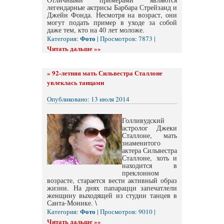
легендарные актрисы Барбара Стрейзанд и
Джейн Фонда. Несмотря на возраст, они
могут подать пример в уходе за собой
даже тем, кто на 40 лет моложе.
Фото
Категория:
| Просмотров: 7873 |
Читать дальше »»
»
92-летняя мать Сильвестра Сталлоне
увлеклась танцами
Опубликовано: 13 июля 2014
Голливудский
астролог Джеки
Сталлоне, мать
знаменитого
актера Сильвестра
Сталлоне, хоть и
находится в
преклонном
возрасте, старается вести активный образ
жизни. На днях папарацци запечатлели
женщину выходящей из студии танцев в
Санта-Монике. \
Фото
Категория:
| Просмотров: 9010 |
Читать дальше »»