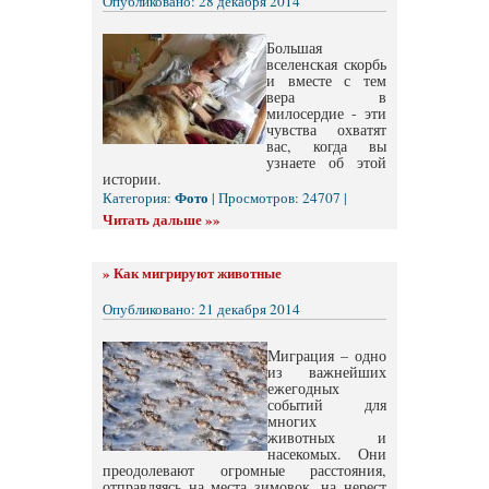
Опубликовано: 28 декабря 2014
Большая
вселенская скорбь
и вместе с тем
вера в
милосердие - эти
чувства охватят
вас, когда вы
узнаете об этой
истории.
Фото
Категория:
| Просмотров: 24707 |
Читать дальше »»
»
Как мигрируют животные
Опубликовано: 21 декабря 2014
Миграция – одно
из важнейших
ежегодных
событий для
многих
животных и
насекомых. Они
преодолевают огромные расстояния,
отправляясь на места зимовок, на нерест