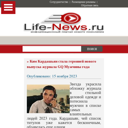
Сотрудничество
|
Размещение рекламы
|
Обратная связь
»
Ким Кардашьян стала героиней нового
выпуска журнала GQ Мужчины года
Опубликовано: 15 ноября 2023
Звезда украсила
обложку журнала
в стильной
деловой одежде и
потеснила
мужчин в списке
самых
влиятельных
людей 2023 года. Кардашьян, чей список
титулов уже кажется бесконечным,
обзавелась еще одним