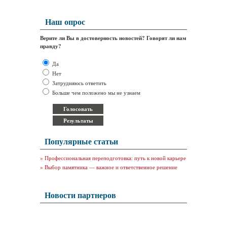
Наш опрос
Верите ли Вы в достоверность новостей? Говорят ли нам
правду?
Да
Нет
Затрудняюсь ответить
Больше чем положено мы не узнаем
Популярные статьи
»
Профессиональная переподготовка: путь к новой карьере
»
Выбор памятника — важное и ответственное решение
Новости партнеров