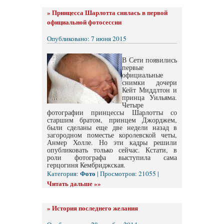
»
Принцесса Шарлотта снялась в первой
официальной фотосессии
Опубликовано: 7 июня 2015
В Сети появились
первые
официальные
снимки дочери
Кейт Миддлтон и
принца Уильяма.
Четыре
фотографии принцессы Шарлотты со
старшим братом, принцем Джорджем,
были сделаны еще две недели назад в
загородном поместье королевской четы,
Анмер Холле. Но эти кадры решили
опубликовать только сейчас. Кстати, в
роли фотографа выступила сама
герцогиня Кембриджская.
Фото
Категория:
| Просмотров: 21055 |
Читать дальше »»
»
История последнего желания