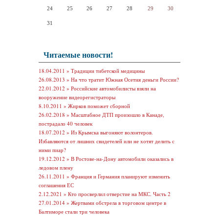
24
25
26
27
28
29
30
31
Читаемые новости!
18.04.2011 »
Традиции тибетской медицины
26.08.2013 »
На что тратит Южная Осетия деньги России?
22.01.2012 »
Российские автомобилисты взяли на
вооружение видеорегистраторы
8.10.2011 »
Жирков поможет сборной
26.02.2018 »
Масштабное ДТП произошло в Канаде,
пострадало 40 человек
18.07.2012 »
Из Крымска выгоняют волонтеров.
Избавляются от лишних свидетелей или не хотят делить с
ними пиар?
19.12.2012 »
В Ростове-на-Дону автомобили оказались в
ледовом плену
26.11.2011 »
Франция и Германия планируют изменить
соглашения ЕС
2.12.2021 »
Кто просверлил отверстие на МКС. Часть 2
27.01.2014 »
Жертвами обстрела в торговом центре в
Балтиморе стали три человека