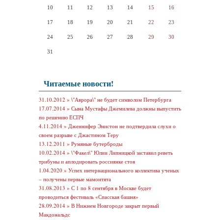
10
11
12
13
14
15
16
17
18
19
20
21
22
23
24
25
26
27
28
29
30
31
Читаемые новости!
31.10.2012 »
\"Аврора\" не будет символом Петербурга
17.07.2014 »
Сына Мустафы Джемилева должны выпустить
по решению ЕСПЧ
4.11.2014 »
Дженнифер Энистон не подтвердила слухи о
своем разрыве с Джастином Теру
13.12.2011 »
Румяные бутерброды
10.02.2014 »
\"Факел\" Юлии Липницкой заставил реветь
трибуны и аплодировать россиянке стоя
1.04.2020 »
Успех интернационального коллектива ученых
– получены первые мамонтята
31.08.2013 »
С 1 по 8 сентября в Москве будет
проводиться фестиваль «Спасская башня»
28.09.2014 »
В Нижнем Новгороде закрыт первый
Макдональдс