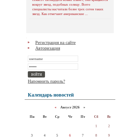
вокруг звезд, подобных солнцу. Всего
специалисты насчитали более трех сотен таких
звезд. Как отмечают американские ...
Регистрация на сайте
Авторизация
Напомнить пароль?
Календарь новостей
«
Август 2026 »
Пн
Вт
Ср
Чт
Пт
Сб
Вс
1
2
3
4
5
6
7
8
9