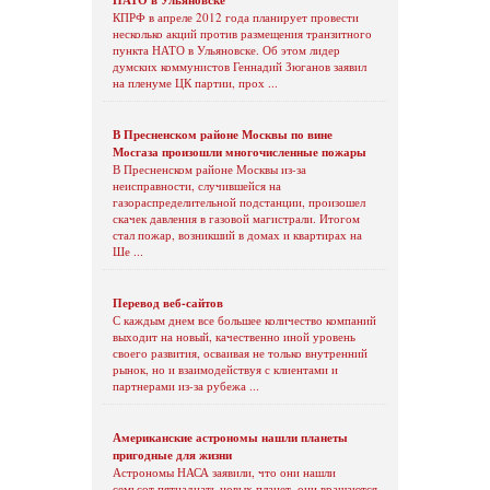
КПРФ в апреле 2012 года планирует провести
несколько акций против размещения транзитного
пункта НАТО в Ульяновске. Об этом лидер
думских коммунистов Геннадий Зюганов заявил
на пленуме ЦК партии, прох ...
В Пресненском районе Москвы по вине
Мосгаза произошли многочисленные пожары
В Пресненском районе Москвы из-за
неисправности, случившейся на
газораспределительной подстанции, произошел
скачек давления в газовой магистрали. Итогом
стал пожар, возникший в домах и квартирах на
Ше ...
Перевод веб-сайтов
С каждым днем все большее количество компаний
выходит на новый, качественно иной уровень
своего развития, осваивая не только внутренний
рынок, но и взаимодействуя с клиентами и
партнерами из-за рубежа ...
Американские астрономы нашли планеты
пригодные для жизни
Астрономы НАСА заявили, что они нашли
семьсот пятнадцать новых планет, они вращаются