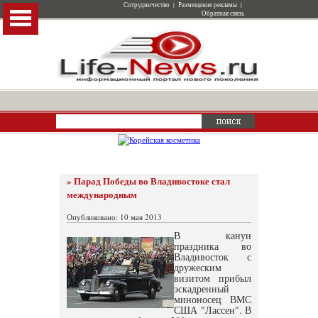
Сотрудничество
|
Размещение рекламы
|
Обратная связь
» Парад Победы во Владивостоке стал
международным
Опубликовано: 10 мая 2013
В канун
праздника во
Владивосток с
дружеским
визитом прибыл
эскадренный
миноносец ВМС
США "Лассен". В