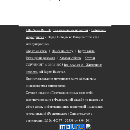
LIfe-News.Ru - Портал жизненных новостей
»
События и
мероприятия
» Парад Победы во Владивостоке стал
международным
Обратная связь
|
Поиск по сайту
|
Карта сайта
|
Размещение рекламы
|
Каталог сайтов
|
Статьи
COPYRIGHT © 2008-2025
life-news.ru ® - Жизненные
новости.
All Rights Reserved.
При использовании материалов сайта обязательна
индексируемая гиперссылка.
Сетевое издание «Портал жизненных новостей»
зарегистрировано в Федеральной службе по надзору в
сфере связи, информационных технологий и массовых
коммуникаций (Роскомнадзор) Свидетельство о
регистрации ЭЛ № ФС 77 - 57558 от 8.04.2014